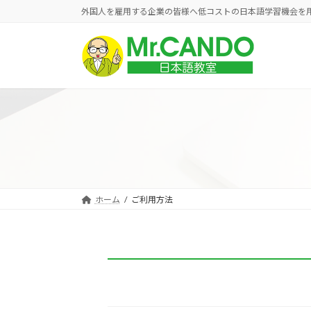
コ
ナ
外国人を雇用する企業の皆様へ低コストの日本語学習機会を
ン
ビ
テ
ゲ
ン
ー
ツ
シ
へ
ョ
ス
ン
キ
に
ッ
移
プ
動
ホーム
ご利用方法